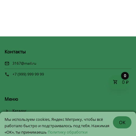
Контакты
3167@mail.ru
+7 (999) 999 99 99
0
0 ₽
Меню
Каталог
Мы используем cookies, Яндекс Метрику, чтобы всё
Меню
OK
работало быстро и подстраивалось под тебя. Нажимая
«ОК», ты принимаешь
Политику обработки
Информация